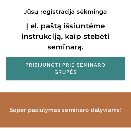
Jūsų registracija sėkminga
Į el. paštą išsiuntėme
instrukciją, kaip stebėti
seminarą.
PRISIJUNGTI PRIE SEMINARO
GRUPĖS
Super pasiūlymas seminaro dalyviams!