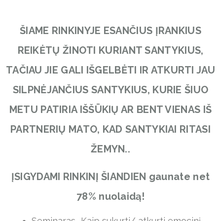
ŠIAME RINKINYJE ESANČIUS ĮRANKIUS
REIKĖTŲ ŽINOTI KURIANT SANTYKIUS,
TAČIAU JIE GALI IŠGELBĖTI IR ATKURTI JAU
SILPNĖJANČIUS SANTYKIUS, KURIE ŠIUO
METU PATIRIA IŠŠŪKIŲ AR BENT VIENAS IŠ
PARTNERIŲ MATO, KAD SANTYKIAI RITASI
ŽEMYN..
ĮSIGYDAMI RINKINĮ ŠIANDIEN gaunate net
78% nuolaidą!
Seminaras „Kaip sukurti/ atkurti emocinį