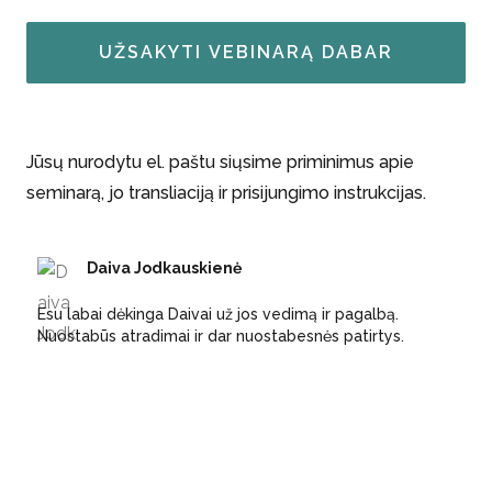
UŽSAKYTI VEBINARĄ DABAR
Jūsų nurodytu el. paštu siųsime priminimus apie
seminarą, jo transliaciją ir prisijungimo instrukcijas.
Daiva Jodkauskienė
Esu labai dėkinga Daivai už jos vedimą ir pagalbą.
Nuostabūs atradimai ir dar nuostabesnės patirtys.