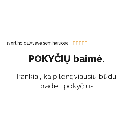





Įvertino dalyvavę seminaruose
POKYČIŲ baimė.
Įrankiai, kaip lengviausiu būdu
pradėti pokyčius.