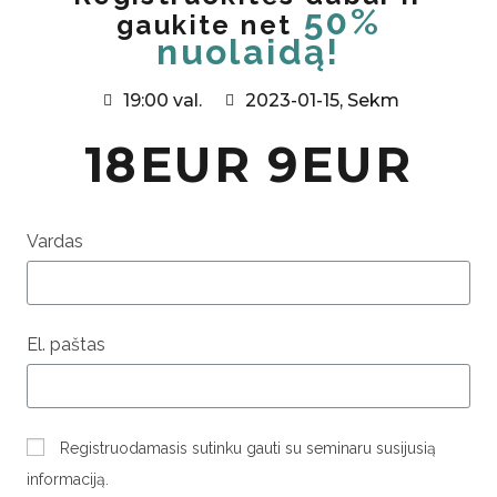
50%
gaukite net
nuolaidą!
19:00 val.
2023-01-15, Sekm
18EUR
9EUR
Vardas
El. paštas
Registruodamasis sutinku gauti su seminaru susijusią
informaciją.