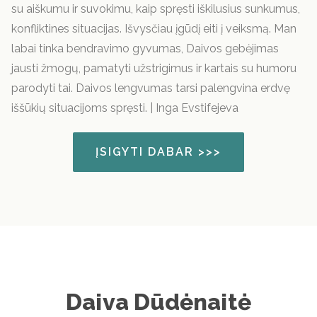
su aiškumu ir suvokimu, kaip spręsti iškilusius sunkumus,
konfliktines situacijas. Išvysčiau įgūdį eiti į veiksmą. Man
labai tinka bendravimo gyvumas, Daivos gebėjimas
jausti žmogų, pamatyti užstrigimus ir kartais su humoru
parodyti tai. Daivos lengvumas tarsi palengvina erdvę
iššūkių situacijoms spręsti. |
Inga Evstifejeva
ĮSIGYTI DABAR >>>
Daiva Dūdėnaitė