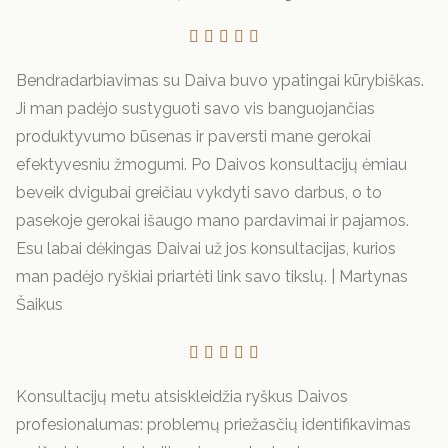





Bendradarbiavimas su Daiva buvo ypatingai kūrybiškas.
Ji man padėjo sustyguoti savo vis banguojančias
produktyvumo būsenas ir paversti mane gerokai
efektyvesniu žmogumi. Po Daivos konsultacijų ėmiau
beveik dvigubai greičiau vykdyti savo darbus, o to
pasekoje gerokai išaugo mano pardavimai ir pajamos.
Esu labai dėkingas Daivai už jos konsultacijas, kurios
man padėjo ryškiai priartėti link savo tikslų. |
Martynas
Šaikus





Konsultacijų metu atsiskleidžia ryškus Daivos
profesionalumas: problemų priežasčių identifikavimas