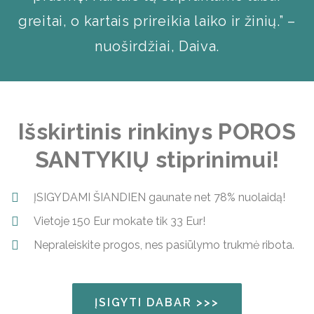
greitai, o kartais prireikia laiko ir žinių.” –
nuoširdžiai, Daiva.
Išskirtinis rinkinys POROS
SANTYKIŲ stiprinimui!
ĮSIGYDAMI ŠIANDIEN gaunate net 78% nuolaidą!
Vietoje 150 Eur mokate tik 33 Eur!
Nepraleiskite progos, nes pasiūlymo trukmė ribota.
ĮSIGYTI DABAR >>>