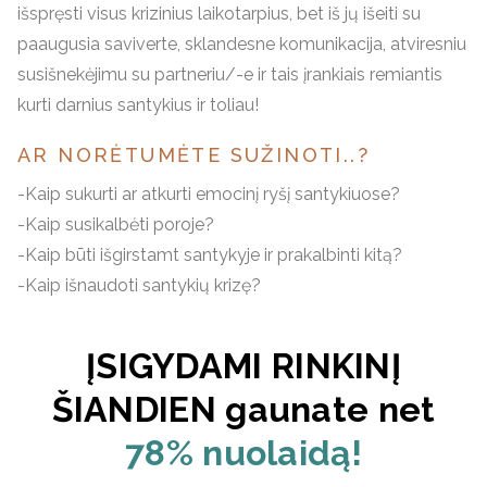
išspręsti visus krizinius laikotarpius, bet iš jų išeiti su
paaugusia saviverte, sklandesne komunikacija, atviresniu
susišnekėjimu su partneriu/-e ir tais įrankiais remiantis
kurti darnius santykius ir toliau!
AR NORĖTUMĖTE SUŽINOTI..?
-Kaip sukurti ar atkurti emocinį ryšį santykiuose?
-Kaip susikalbėti poroje?
-Kaip būti išgirstamt santykyje ir prakalbinti kitą?
-Kaip išnaudoti santykių krizę?
ĮSIGYDAMI RINKINĮ
ŠIANDIEN gaunate net
78% nuolaidą!