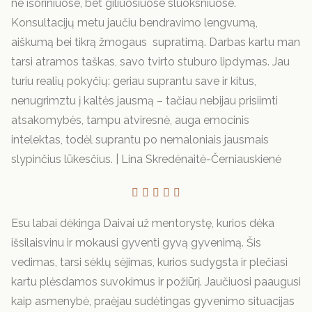
ne išoriniuose, bet giliuosiuose sluoksniuose.
Konsultacijų metu jaučiu bendravimo lengvumą,
aiškumą bei tikrą žmogaus supratimą. Darbas kartu man
tarsi atramos taškas, savo tvirto stuburo lipdymas. Jau
turiu realių pokyčių: geriau suprantu save ir kitus,
nenugrimztu į kaltės jausmą – tačiau nebijau prisiimti
atsakomybės, tampu atviresnė, auga emocinis
intelektas, todėl suprantu po nemaloniais jausmais
slypinčius lūkesčius. |
Lina Skredėnaitė-Černiauskienė





Esu labai dėkinga Daivai už mentorystę, kurios dėka
išsilaisvinu ir mokausi gyventi gyvą gyvenimą. Šis
vedimas, tarsi sėklų sėjimas, kurios sudygsta ir plečiasi
kartu plėsdamos suvokimus ir požiūrį. Jaučiuosi paaugusi
kaip asmenybė, praėjau sudėtingas gyvenimo situacijas