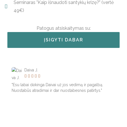
Seminaras "Kaip išnaudoti santykių krizę?" (vertė
49€)
Patogus atsiskaitymas su:
ĮSIGYTI DABAR
Daiva J.





"Esu labai dėkinga Daivai už jos vedimą ir pagalbą.
Nuostabūs atradimai ir dar nuostabesnės patirtys."