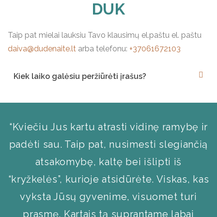
DUK
Taip pat mielai lauksiu Tavo klausimų el.paštu el. paštu
daiva@dudenaite.lt
arba telefonu:
+37061672103
Kiek laiko galėsiu peržiūrėti įrašus?
“Kviečiu Jus kartu atrasti vidinę ramybę ir
padėti sau. Taip pat, nusimesti slegiančią
atsakomybę, kaltę bei išlipti iš
“kryžkelės”, kurioje atsidūrėte. Viskas, kas
vyksta Jūsų gyvenime, visuomet turi
prasmę. Kartais tą suprantame labai