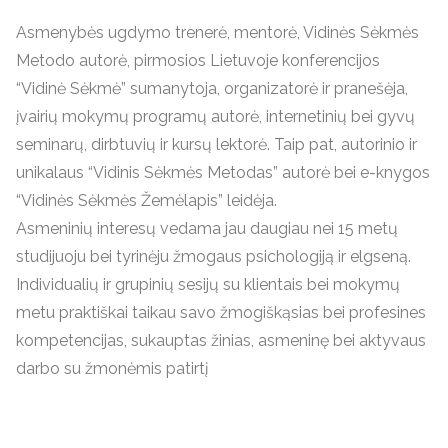
Asmenybės ugdymo trenerė, mentorė, Vidinės Sėkmės
Metodo autorė, pirmosios Lietuvoje konferencijos
“Vidinė Sėkmė” sumanytoja, organizatorė ir pranešėja,
įvairių mokymų programų autorė, internetinių bei gyvų
seminarų, dirbtuvių ir kursų lektorė.
Taip pat, autorinio ir
unikalaus “Vidinis Sėkmės Metodas” autorė bei e-knygos
“Vidinės Sėkmės Žemėlapis” leidėja.
Asmeninių interesų vedama jau daugiau nei 15 metų
studijuoju bei tyrinėju žmogaus psichologiją ir elgseną.
Individualių ir grupinių sesijų su klientais bei mokymų
metu praktiškai taikau savo žmogiškąsias bei profesines
kompetencijas, sukauptas žinias, asmeninę bei aktyvaus
darbo su žmonėmis patirtį