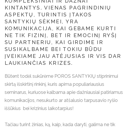
KOMPLEKSINIAI IR DAŽNAI
KINTANTYS. VIENAS PAGRINDINIŲ
ASPEKTŲ, TURINTIS ĮTAKOS
SANTYKIŲ SĖKMEI, YRA
KOMUNIKACIJA, KAI GEBAME KURTI
NE TIK FIZINĮ, BET IR EMOCINĮ RYŠĮ
SU PARTNERIU, KAI GIRDIME IR
SUSIKALBAME BEI TOKIU BŪDU
ĮVEIKIAME JAU ATĖJUSIAS IR VIS DAR
LAUKIANČIAS KRIZES.
Būtent todėl sukūrėme POROS SANTYKIŲ stiprinimui
skirtą išskirtinį rinkinį, kuris apima populiariausius
seminarus, kuriuose kalbama apie dažniausiai patiriamus
komunikacijos, nesukurto ar atšalusio tarpusavio ryšio
iššūkius bei krizinius laikotarpius!
Tačiau turint žinias, ką, kaip, kada daryti, galima ne tik