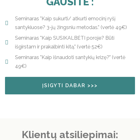
GAUSITE :
Seminaras "Kaip sukurti/ atkurti emocinį ryšį
santykiuose? 3-jų žingsniu metodas.” (vertė 49€)
Seminaras "Kaip SUSIKALBĖTI poroje? Būti
išgirstam ir prakalbinti kitą." (vertė 52€)
Seminaras "Kaip išnaudoti santykių krizę?" (vertė
49€)
ĮSIGYTI DABAR >>>
Klientų atsiliepimai: