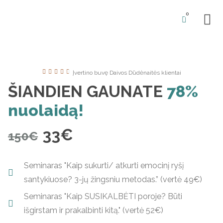
0
BŪSIM





Įvertino buvę Daivos Dūdėnaitės klientai
ŠIANDIEN GAUNATE
78%
nuolaidą!
33€
150€
Seminaras "Kaip sukurti/ atkurti emocinį ryšį
santykiuose? 3-jų žingsniu metodas.” (vertė 49€)
Seminaras "Kaip SUSIKALBĖTI poroje? Būti
išgirstam ir prakalbinti kitą." (vertė 52€)