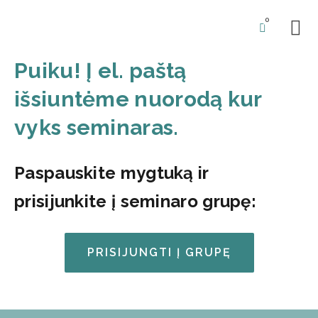
0
BŪSIM
Puiku! Į el. paštą
išsiuntėme nuorodą kur
vyks seminaras.
Paspauskite mygtuką ir
prisijunkite į seminaro grupę:
PRISIJUNGTI Į GRUPĘ