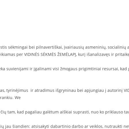
ustis sėkmingai bei pilnavertiškai, įvairiausių asmeninių, socialinių
kiamas per VIDINĖS SĖKMĖS ŽEMĖLAPĮ, kurį išanalizavęs ir pritaikęs,
 suvienijami ir įgalinami visi žmogaus prigimtiniai resursai, kad g
as, tyrinėjimus
ir atradimus išgryninau bei apjungiau į autorinį 
įrankiu.
We
čių tam, kad pagaliau galėtum aiškiai suprasti, nuo ko priklauso tav
ų jau šiandien: atsisakyti dabartinio darbo ar veiklos, nutraukti ne