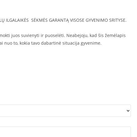
LŲ ILGALAIKĖS
SĖKMĖS GARANTĄ VISOSE GYVENIMO SRITYSE.
šmokti juos suvienyti ir puoselėti. Neabejoju, kad šis žemėlapis
ai nuo to, kokia tavo dabartinė situacija gyvenime.