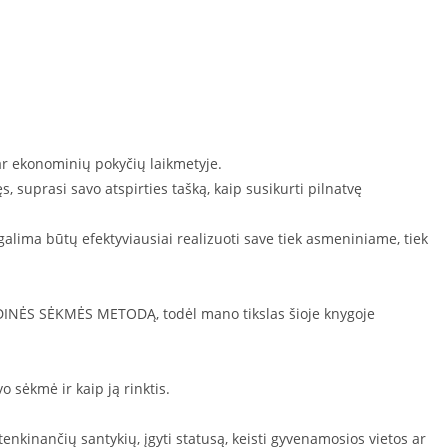
 ar ekonominių pokyčių laikmetyje.
 suprasi savo atspirties tašką, kaip susikurti pilnatvę
alima būtų efektyviausiai realizuoti save tiek asmeniniame, tiek
VIDINĖS SĖKMĖS METODĄ, todėl mano tikslas šioje knygoje
o sėkmė ir kaip ją rinktis.
tenkinančių santykių, įgyti statusą, keisti gyvenamosios vietos ar