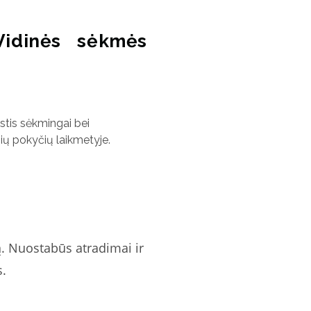
Vidinės sėkmės
ustis sėkmingai bei
nių pokyčių laikmetyje.
ą. Nuostabūs atradimai ir
s.