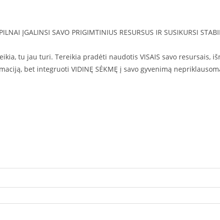
 PILNAI ĮGALINSI SAVO PRIGIMTINIUS RESURSUS IR SUSIKURSI STABI
eikia, tu jau turi. Tereikia pradėti naudotis VISAIS savo resursais, i
formaciją, bet integruoti VIDINĘ SĖKMĘ į savo gyvenimą nepriklausom