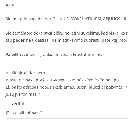
pan.
Šio metodo pagalba dar GILIAU SUVOKSI, ATKURSI, APJUNGSI IR
Šio žemėlapio dėka įgysi aiškų holistinį suvokimą, kad viską, ko r
tau padės ne tik aiškiai, be mistifikavimo suprasti, pateiktą in
Pateiktos žinios ir įrankiai neveda į kraštutinumus.
Atsiliepimų dar nėra.
Būkite pirmas aprašęs “E-Knyga „Vidinės sėkmės žemėlapis””
El. pašto adresas nebus skelbiamas.
Būtini laukeliai pažymėti
*
Jūsų įvertinimas
*
Jūsų atsiliepimas
*