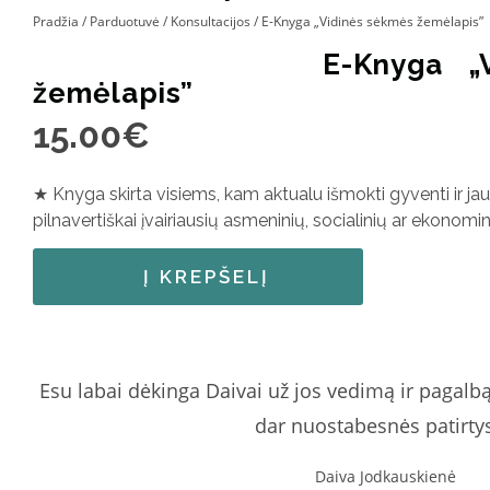
Pradžia
/
Parduotuvė
/
Konsultacijos
/ E-Knyga „Vidinės sėkmės žemėlapis”
E-Knyga „
žemėlapis”
15.00
€
★
Knyga skirta visiems, kam aktualu išmokti gyventi ir ja
pilnavertiškai įvairiausių asmeninių, socialinių ar ekonomi
Į KREPŠELĮ
Esu labai dėkinga Daivai už jos vedimą ir pagalb
dar nuostabesnės patirty
Daiva Jodkauskienė