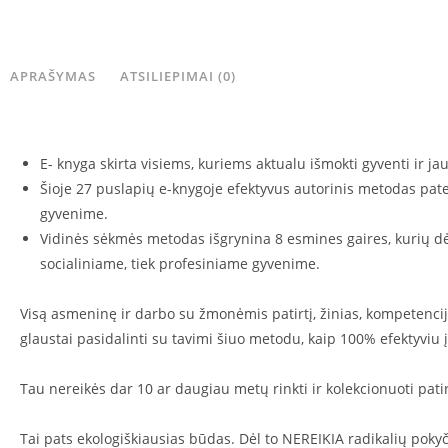
APRAŠYMAS
ATSILIEPIMAI (0)
E- knyga skirta visiems, kuriems aktualu išmokti gyventi ir ja
Šioje 27 puslapių e-knygoje efektyvus autorinis metodas patei
gyvenime.
Vidinės sėkmės metodas išgrynina 8 esmines gaires, kurių dėka
socialiniame, tiek profesiniame gyvenime.
Visą asmeninę ir darbo su žmonėmis patirtį, žinias, kompetencij
glaustai pasidalinti su tavimi šiuo metodu, kaip 100% efektyviu 
Tau nereikės dar 10 ar daugiau metų rinkti ir kolekcionuoti patir
Tai pats ekologiškiausias būdas. Dėl to NEREIKIA radikalių pokyči