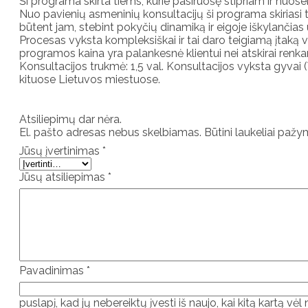
Ši programa skirta tiems, kurie pasiruošę stipriam ir nuos
Nuo pavienių asmeninių konsultacijų ši programa skiriasi tuo
būtent jam, stebint pokyčių dinamiką ir eigoje iškylančias u
Procesas vyksta kompleksiškai ir tai daro teigiamą įtaką v
programos kaina yra palankesnė klientui nei atskirai renkan
Konsultacijos trukmė: 1,5 val. Konsultacijos vyksta gyvai (V
kituose Lietuvos miestuose.
Atsiliepimų dar nėra.
El. pašto adresas nebus skelbiamas.
Būtini laukeliai paž
Jūsų įvertinimas
*
Jūsų atsiliepimas
*
Pavadinimas
*
puslapį, kad jų nebereiktų įvesti iš naujo, kai kitą kartą vėl