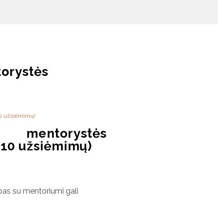
torystės
10 užsiėmimų)
li mentorystės
10 užsiėmimų)
bas su mentoriumi gali