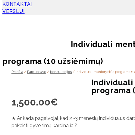
KONTAKTAI
VERSLUI
Individuali men
programa (10 užsiėmimų)
Pradžia
/
Parduotuvė
/
Konsultacijos
/ Individuali mentorystės programa (
Individua
programa (
1,500.00
€
★ Ar kada pagalvojai, kad 2 -3 mėnesių individualus dar
pakeisti gyvenimą kardinaliai?