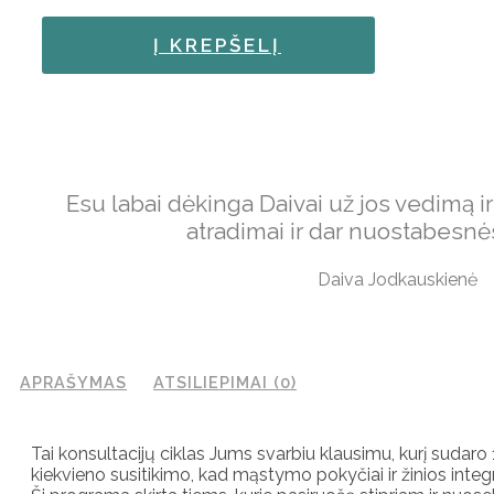
Į KREPŠELĮ
Esu labai dėkinga Daivai už jos vedimą 
atradimai ir dar nuostabesnės
Daiva Jodkauskienė
APRAŠYMAS
ATSILIEPIMAI (0)
Tai konsultacijų ciklas Jums svarbiu klausimu, kurį sudaro
kiekvieno susitikimo, kad mąstymo pokyčiai ir žinios integr