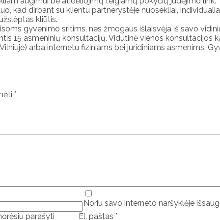
ekliam augimui be atidėliojimų teigiamų pokyčių judėjimo link.
, kad dirbant su klientu partnerystėje nuosekliai, individualiai
žslėptas kliūtis.
isoms gyvenimo sritims, nes žmogaus išlaisvėja iš savo vidinių 
tis 15 asmeninių konsultacijų. Vidutinė vienos konsultacijos ka
ilniuje) arba internetu fiziniams bei juridiniams asmenims. Gyvi
ymėti
*
Noriu savo interneto naršyklėje išsaugo
 norėsiu parašyti
El. paštas
*