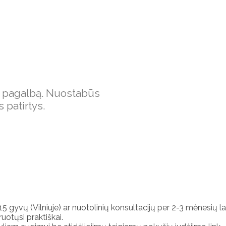
ir pagalbą. Nuostabūs
 patirtys.
 15 gyvų (Vilniuje) ar nuotolinių konsultacijų per 2-3 mėnesių
uotųsi praktiškai.