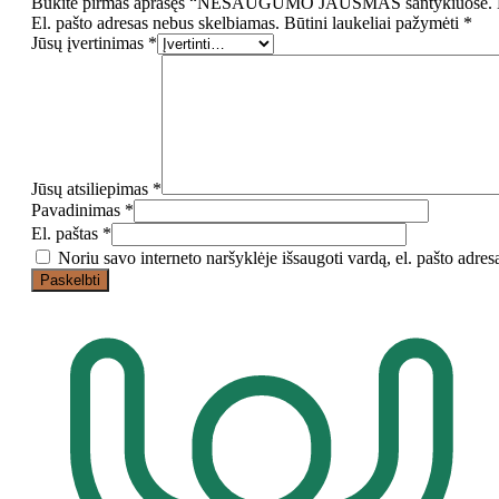
Būkite pirmas aprašęs “NESAUGUMO JAUSMAS santykiuose. K
El. pašto adresas nebus skelbiamas.
Būtini laukeliai pažymėti
*
Jūsų įvertinimas
*
Jūsų atsiliepimas
*
Pavadinimas
*
El. paštas
*
Noriu savo interneto naršyklėje išsaugoti vardą, el. pašto adresą