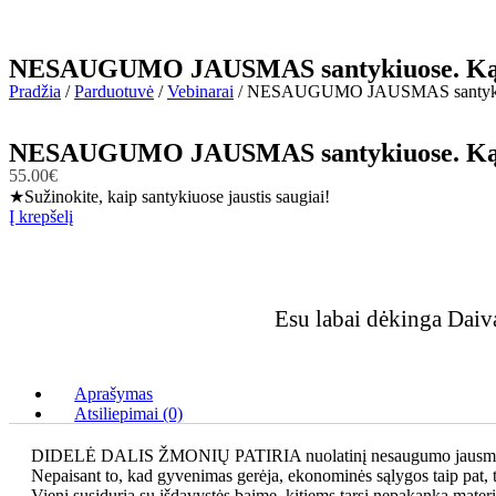
NESAUGUMO JAUSMAS santykiuose. Ką 
Pradžia
/
Parduotuvė
/
Vebinarai
/ NESAUGUMO JAUSMAS santykiuo
NESAUGUMO JAUSMAS santykiuose. Ką 
55.00
€
★Sužinokite, kaip santykiuose jaustis saugiai!
Į krepšelį
Esu labai dėkinga Daiva
Aprašymas
Atsiliepimai (0)
DIDELĖ DALIS ŽMONIŲ PATIRIA nuolatinį nesaugumo jausmą 
Nepaisant to, kad gyvenimas gerėja, ekonominės sąlygos taip pat, ta
Vieni susiduria su išdavystės baime, kitiems tarsi nepakanka material