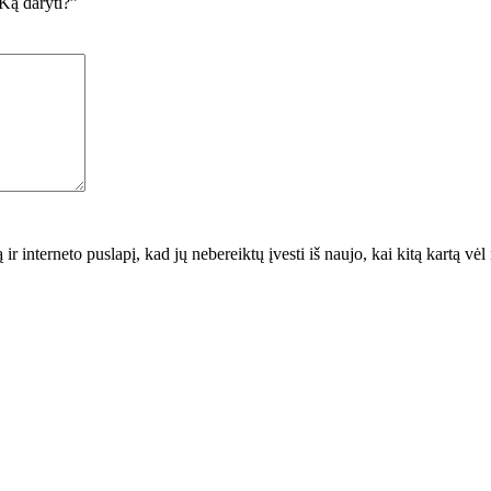
ą daryti?”
 ir interneto puslapį, kad jų nebereiktų įvesti iš naujo, kai kitą kartą vė