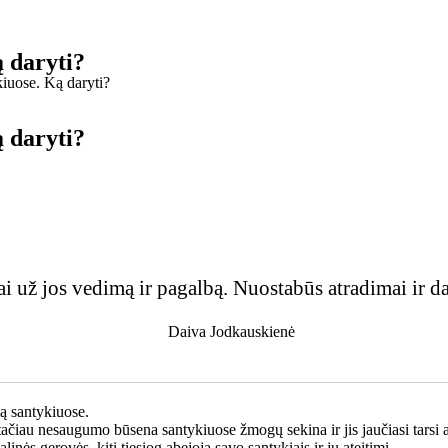
daryti?
se. Ką daryti?
daryti?
i už jos vedimą ir pagalbą. Nuostabūs atradimai ir da
Daiva Jodkauskienė
santykiuose.
čiau nesaugumo būsena santykiuose žmogų sekina ir jis jaučiasi tarsi an
inės gerovės, kiti tiesiog abejoja savo santykiais ir jų ateitimi.