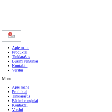
0
Cart
Apie mane
Produktai
Tinklaraštis
Būsimi renginiai
Kontaktai
Verslui
Menu
Apie mane
Produktai
Tinklaraštis
Būsimi renginiai
Kontaktai
Verslui