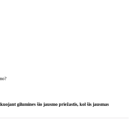
umo?
kuojant gilumines šio jausmo priežastis, kol šis jausmas