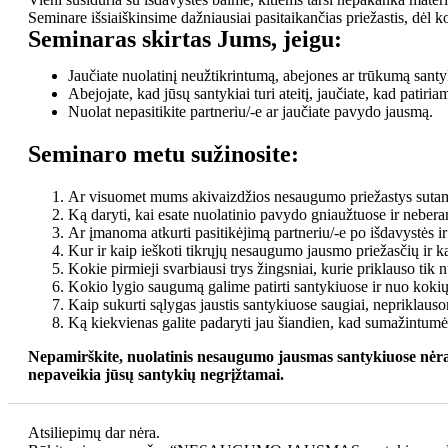
Seminare išsiaiškinsime dažniausiai pasitaikančias priežastis, dėl 
Seminaras skirtas Jums, jeigu:
Jaučiate nuolatinį neužtikrintumą, abejones ar trūkumą santy
Abejojate, kad jūsų santykiai turi ateitį, jaučiate, kad patiria
Nuolat nepasitikite partneriu/-e ar jaučiate pavydo jausmą.
Seminaro metu sužinosite:
Ar visuomet mums akivaizdžios nesaugumo priežastys suta
Ką daryti, kai esate nuolatinio pavydo gniaužtuose ir nebera
Ar įmanoma atkurti pasitikėjimą partneriu/-e po išdavystės ir
Kur ir kaip ieškoti tikrųjų nesaugumo jausmo priežasčių ir ka
Kokie pirmieji svarbiausi trys žingsniai, kurie priklauso tik
Kokio lygio saugumą galime patirti santykiuose ir nuo kokių
Kaip sukurti sąlygas jaustis santykiuose saugiai, nepriklauso
Ką kiekvienas galite padaryti jau šiandien, kad sumažintu
Nepamirškite, nuolatinis nesaugumo jausmas santykiuose nėra no
nepaveikia jūsų santykių negrįžtamai.
Atsiliepimų dar nėra.