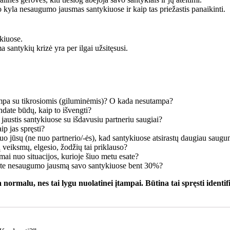
ko kyla nesaugumo jausmas santykiuose ir kaip tas priežastis panaikinti.
kiuose.
ma santykių krizė yra per ilgai užsitęsusi.
mpa su tikrosiomis (giluminėmis)? O kada nesutampa?
ndate būdų, kaip to išvengti?
 jaustis santykiuose su išdavusiu partneriu saugiai?
ip jas spręsti?
 nuo jūsų (ne nuo partnerio/-ės), kad santykiuose atsirastų daugiau saug
 veiksmų, elgesio, žodžių tai priklauso?
mai nuo situacijos, kurioje šiuo metu esate?
mėte nesaugumo jausmą savo santykiuose bent 30%?
rmalu, nes tai lygu nuolatinei įtampai. Būtina tai spręsti identifi