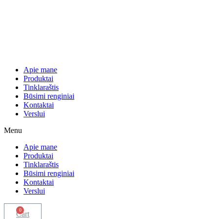
Apie mane
Produktai
Tinklaraštis
Būsimi renginiai
Kontaktai
Verslui
Menu
Apie mane
Produktai
Tinklaraštis
Būsimi renginiai
Kontaktai
Verslui
0
Cart