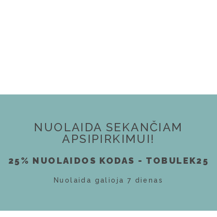
NUOLAIDA SEKANČIAM
APSIPIRKIMUI!
25% NUOLAIDOS KODAS - TOBULEK25
Nuolaida galioja 7 dienas