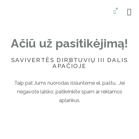
0
BŪSIM
Ačiū už pasitikėjimą!
SAVIVERTĖS DIRBTUVIŲ III DALIS
APAČIOJE
Taip pat Jums nuorodas išsiuntėme el. paštu. Jei
negavote laiško, patikrinkite spam ar reklamos
aplankus.