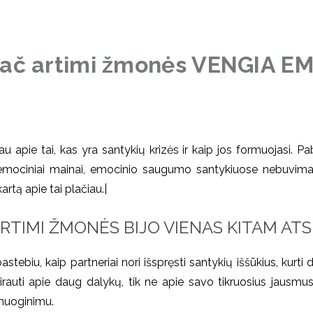
pač artimi žmonės VENGIA E
apie tai, kas yra santykių krizės ir kaip jos formuojasi. P
ę emociniai mainai, emocinio saugumo santykiuose nebuvima
tą apie tai plačiau.|
RTIMI ŽMONĖS BIJO VIENAS KITAM ATS
ebiu, kaip partneriai nori išspręsti santykių iššūkius, kurti 
tvirauti apie daug dalykų, tik ne apie savo tikruosius jausmu
nuoginimu.