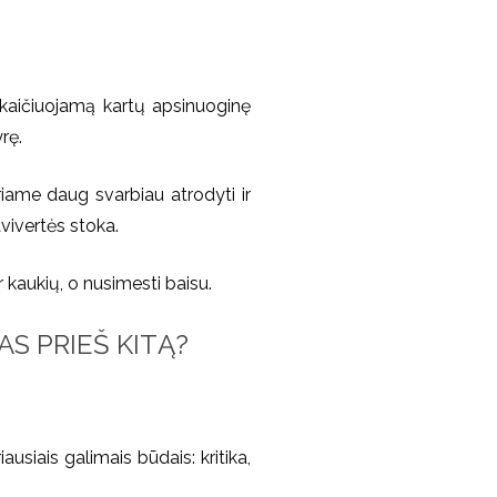
kaičiuojamą kartų apsinuoginę
rę.
riame daug svarbiau atrodyti ir
savivertės stoka.
ir kaukių, o nusimesti baisu.
AS PRIEŠ KITĄ?
usiais galimais būdais: kritika,