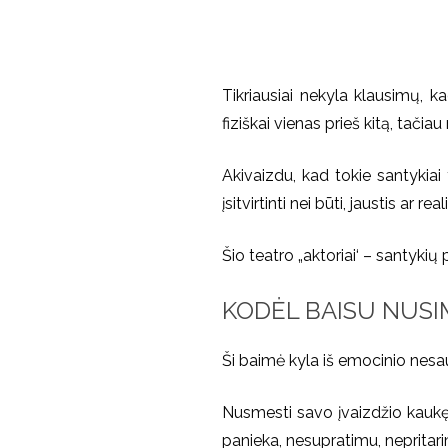
Tikriausiai nekyla klausimų,
fiziškai vienas prieš kitą, tači
Akivaizdu, kad tokie santykiai
įsitvirtinti nei būti, jaustis a
Šio teatro „aktoriai‘ – santykių 
KODĖL BAISU NUSIM
Ši baimė kyla iš emocinio ne
Nusmesti savo įvaizdžio kaukę a
panieka, nesupratimu, neprita