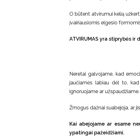
O būtent atvirumui kelią užkert
įvairiausiomis elgesio formomis
ATVIRUMAS yra stiprybės ir d
Neretai galvojame, kad emocin
jaučiamės labiau dėl to, kad
ignoruojame ar užspaudžiame
Žmogus dažnai suabejoja, ar jis t
Kai abejojame ar esame neuž
ypatingai pažeidžiami.