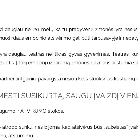
 kad daugiau nei 20 metų kartu pragyvenę žmonės yra nesus
au nuoširdaus emocinio atsivėrimo gali būti tarpusavyje ir nepaty
 yra daugiau teatras nei tikras gyvas gyvenimas. Teatras, ku
r realizuotis. Į tokį emocinį uždarumą žmones dažniausiai stumia 
partneriai ilgainiui pavargsta nešioti kelis sluoksnius kostiumų 
ESTI SUSIKURTĄ, SAUGŲ ĮVAIZDĮ VIEN
saugumo ir ATVIRUMO stokos.
trodo sunku, nes bijoma, kad atsivėrus būs „sužeistas“ įvairia
rimu, atstūmimu.