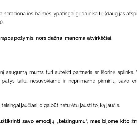
a neracionalios baimės, ypatingai gėda ir kaltė (daug jas atsp
).
rąsos požymis, nors dažnai manoma atvirkščiai.
į saugumą mums turi suteikti partneris ar išorinė aplinka.
 patys laiku nesuvokiame ir nepriimame pirminių savo em
.
eisingai jaučiasi, o galbūt neturėtų jausti to, ką jaučia.
tikrinti savo emocijų „teisingumu“, mes bijome kito ž