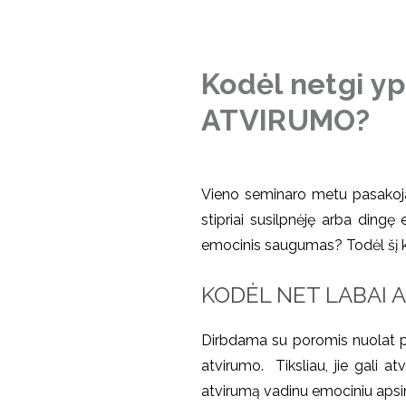
Kodėl netgi y
ATVIRUMO?
Vieno seminaro metu pasakojau 
stipriai susilpnėję arba ding
emocinis saugumas? Todėl šį kar
KODĖL NET LABAI A
Dirbdama su poromis nuolat past
atvirumo. Tiksliau, jie gali a
atvirumą vadinu emociniu apsi