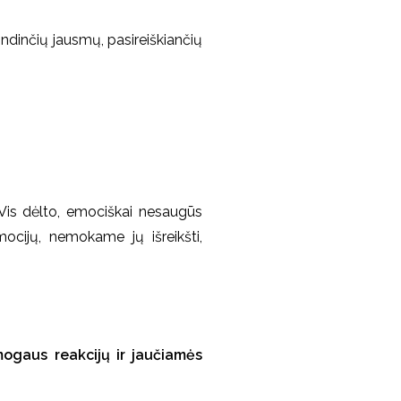
indinčių jausmų, pasireiškiančių
 Vis dėlto, emociškai nesaugūs
ocijų, nemokame jų išreikšti,
mogaus reakcijų ir jaučiamės