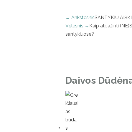
← Ankstesnis
SANTYKIŲ AIŠKIN
Vėlesnis →
Kaip atpažinti (N
santykiuose?
Daivos Dūdėna