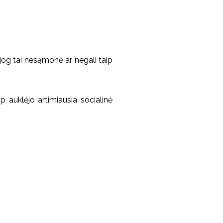
tų, jog tai nesąmonė ar negali taip
p auklėjo artimiausia socialinė