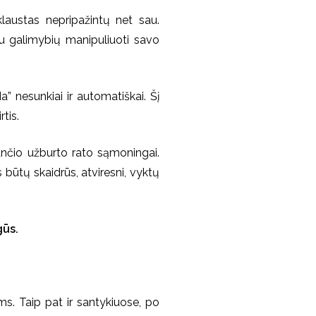
austas nepripažintų net sau.
iau galimybių manipuliuoti savo
” nesunkiai ir automatiškai. Šį
rtis.
siančio užburto rato sąmoningai.
 būtų skaidrūs, atviresni, vyktų
gūs.
ums. Taip pat ir santykiuose, po