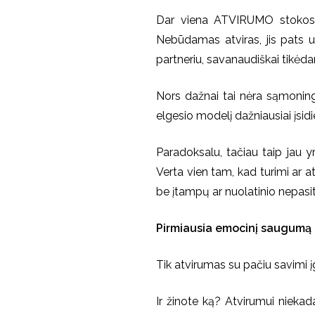
Dar viena ATVIRUMO stokos p
Nebūdamas atviras, jis pats už
partneriu, savanaudiškai tikėd
Nors dažnai tai nėra sąmoninga
elgesio modelį dažniausiai įsid
Paradoksalu, tačiau taip jau yr
Verta vien tam, kad turimi ar a
be įtampų ar nuolatinio nepasi
Pirmiausia emocinį saugumą t
Tik atvirumas su pačiu savimi į
Ir žinote ką? Atvirumui niekada