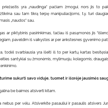
riežastis yra „naudinga“ pačiam žmogui, nors jis to pakl
tikrina sau tam tikrą terpę manipuliacijoms, t.y. turi daug
amasis „naudos“ sau.
s ar piktybinis pasirinkimas, tačiau iš pasąmonės jis “išlenda
iegiam, paveldim iš vaikystės ar per ankstesnes gyvenimo pati
a, todėl svarbiausia yra išeiti iš to per kartų kartas besitę
teities santykiai su žmonėmis, mylimuoju, kolegomis, draugais
tenkinimo.
urime sukurti savo viduje, tuomet ir išorėje jausimės sau
galina be baimės atsiverti kitam.
 nebus per vėlu. Atsiverkite pasauliui ir pasaulis atsivers J