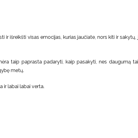
sti ir išreikšti visas emocijas, kurias jaučiate, nors kiti ir saky
 nėra taip paprasta padaryti, kaip pasakyti, nes daugumą tai
ugybę metų.
 ir labai labai verta.