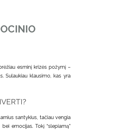
MOCINIO
abrėžiau esminį krizės požymį –
s. Sulaukiau klausimo, kas yra
IVERTI?
darnius santykius, tačiau vengia
s bei emocijas. Tokį “slepiamą”