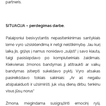
partneris.
SITUACIJA – perdegimas darbe.
Palaipsniui besivystantis nepasitenkinimas santykiais
lėmė vyro užsisklendimą ir netgi neištikimybę. Jau kurį
laiką jis, grįžęs į namus norėdavo „sulįsti“ į savo kiautą,
taigi pasislėpdavo po kompiuteriniais žaidimais.
Kiekvienas žmonos bandymas jį atitraukti ar vaikų
bandymas įsiterpti sukeldavo pyktį. Vyro atsakas
pasireikšdavo tokiais sakiniais: „Ar aš negaliu
atsipalaiduoti ir užsimiršti, juk visą dieną dirbu, tenkinu
visus jūsų norus“
Žmona, mėgindama susigrąžinti emocinį ryšį,