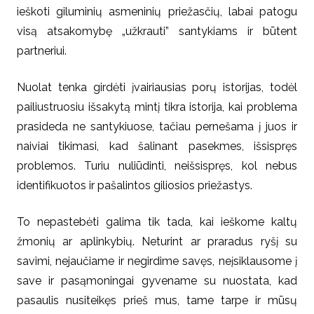
ieškoti giluminių asmeninių priežasčių, labai patogu
visą atsakomybę „užkrauti” santykiams ir būtent
partneriui.
Nuolat tenka girdėti įvairiausias porų istorijas, todėl
pailiustruosiu išsakytą mintį tikra istorija, kai
problema
prasideda ne santykiuose, tačiau pernešama į juos ir
naiviai tikimasi, kad šalinant pasekmes, išsispręs
problemos. Turiu nuliūdinti, neišsispręs, kol nebus
identifikuotos ir pašalintos giliosios priežastys.
To nepastebėti galima tik tada, kai ieškome kaltų
žmonių ar aplinkybių. Neturint ar praradus ryšį su
savimi, nejaučiame ir negirdime savęs, neįsiklausome į
save ir pasąmoningai gyvename su nuostata, kad
pasaulis nusiteikęs prieš mus, tame tarpe ir mūsų