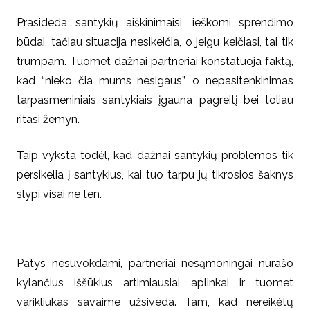
Prasideda santykių aiškinimaisi, ieškomi sprendimo
būdai, tačiau situacija nesikeičia, o jeigu keičiasi, tai tik
trumpam. Tuomet dažnai partneriai konstatuoja faktą,
kad “nieko čia mums nesigaus”, o nepasitenkinimas
tarpasmeniniais santykiais įgauna pagreitį bei toliau
ritasi žemyn.
Taip vyksta todėl, kad dažnai santykių problemos tik
persikelia į santykius, kai tuo tarpu jų tikrosios šaknys
slypi visai ne ten
.
Patys nesuvokdami, partneriai nesąmoningai nurašo
kylančius iššūkius artimiausiai aplinkai ir tuomet
varikliukas savaime užsiveda. Tam, kad nereikėtų