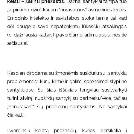
keisti – šalinti priežastis.
Dažnai santykiai tampa tuo
„atpirkimo ožiu“, kuriam “nurašomos“ asmeninės krizės.
Emocinio intelekto ir savistabos stoka lemia tai, kad
dėl daugelio savo nepatenkintų lūkesčių atsakingais
(o dažniausia kaltais) paverčiame artimuosius, nes jie
arčiausiai.
Kasdien dirbdama su žmonėmis susiduriu su „santykių
problemomis“, kurių kilmė ir galimi sprendimai slypi ne
santykiuose. Su šiais iššūkiais lengviau susitvarkyti
turint atvirą, nuoširdų santykį su partneriu/-ere, tačiau
„nenurašant“ šių problemų santykiams. Ne santykiai
čia kalti.
Išvardinsiu keletą priežasčių, kurios persikelia į