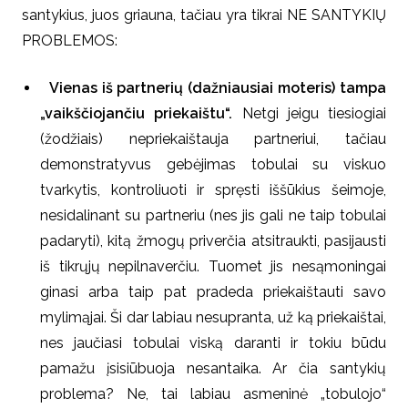
santykius, juos griauna, tačiau yra tikrai NE SANTYKIŲ
PROBLEMOS:
Vienas iš partnerių (dažniausiai moteris) tampa
„vaikščiojančiu priekaištu“.
Netgi jeigu tiesiogiai
(žodžiais) nepriekaištauja partneriui, tačiau
demonstratyvus gebėjimas tobulai su viskuo
tvarkytis, kontroliuoti ir spręsti iššūkius šeimoje,
nesidalinant su partneriu (nes jis gali ne taip tobulai
padaryti), kitą žmogų priverčia atsitraukti, pasijausti
iš tikrųjų nepilnaverčiu. Tuomet jis nesąmoningai
ginasi arba taip pat pradeda priekaištauti savo
mylimąjai. Ši dar labiau nesupranta, už ką priekaištai,
nes jaučiasi tobulai viską daranti ir tokiu būdu
pamažu įsisiūbuoja nesantaika. Ar čia santykių
problema? Ne, tai labiau asmeninė „tobulojo“