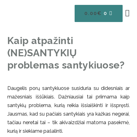
0.00
€
0
BŪSIM
Kaip atpažinti
(NE)SANTYKIŲ
problemas santykiuose?
Daugelis porų santykiuose susiduria su didesniais ar
mažesniais iššūkiais. Dažniausiai tai priimama kaip
santykių problema, kurią reikia išsiaiškinti ir išspręsti.
Jausmas, kad su pačiais santykiais yra kažkas negerai,
tačiau neretai tai – tik akivaizdžiai matoma pasekmė,
kurią ir siekiame pašalinti.