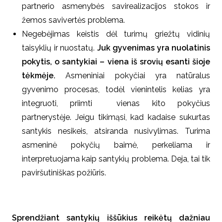
partnerio asmenybės savirealizacijos stokos ir
žemos savivertės problema.
Negebėjimas keistis dėl turimų griežtų vidinių
taisyklių ir nuostatų.
Juk gyvenimas yra nuolatinis
pokytis, o santykiai – viena iš srovių esanti šioje
tėkmėje.
Asmeniniai pokyčiai yra natūralus
gyvenimo procesas, todėl vienintelis kelias yra
integruoti, priimti vienas kito pokyčius
partnerystėje. Jeigu tikimąsi, kad kadaise sukurtas
santykis nesikeis, atsiranda nusivylimas. Turima
asmeninė pokyčių baimė, perkeliama ir
interpretuojama kaip santykių problema. Deja, tai tik
paviršutiniškas
požiūris.
Sprendžiant santykių iššūkius reikėtų dažniau