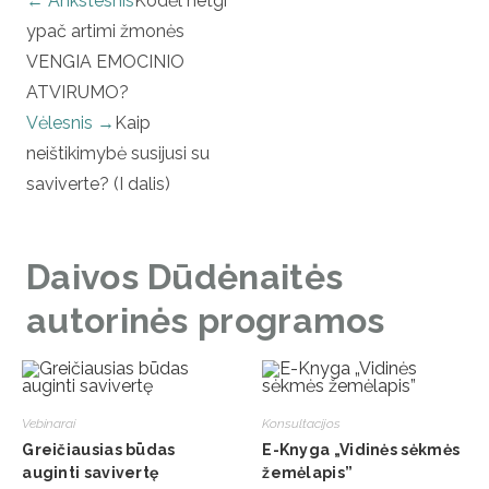
← Ankstesnis
Kodėl netgi
ypač artimi žmonės
VENGIA EMOCINIO
ATVIRUMO?
Vėlesnis →
Kaip
neištikimybė susijusi su
saviverte? (I dalis)
Daivos Dūdėnaitės
autorinės programos
Vebinarai
Konsultacijos
Greičiausias būdas
E-Knyga „Vidinės sėkmės
auginti savivertę
žemėlapis”