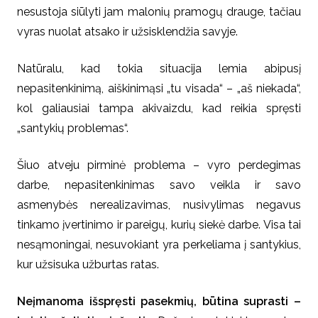
nesustoja siūlyti jam malonių pramogų drauge, tačiau
vyras nuolat atsako ir užsisklendžia savyje.
Natūralu, kad tokia situacija lemia abipusį
nepasitenkinimą, aiškinimąsi „tu visada“ – „aš niekada“,
kol galiausiai tampa akivaizdu, kad reikia spręsti
„santykių problemas“.
Šiuo atveju pirminė problema – vyro perdegimas
darbe, nepasitenkinimas savo veikla ir savo
asmenybės nerealizavimas, nusivylimas negavus
tinkamo įvertinimo ir pareigų, kurių siekė darbe. Visa tai
nesąmoningai, nesuvokiant yra perkeliama į santykius,
kur užsisuka užburtas ratas.
Neįmanoma išspręsti pasekmių, būtina suprasti –