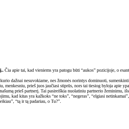
..
Čia apie tai, kad vieniems yra patogu būti “aukos” pozicijoje, o esant
 kurio dažnai nesuvokiame, nes žmonės norintys dominuoti, sumenkinti k
nsiu, menkesniu, prieš juos jaučiasi stiprūs, nors tai tiesiog byloja apie 
našumą prieš partnerį. Tai pasireiškia nuolatiniu partnerio žeminimu, 
ojimu, kad kitas yra kažkoks “ne toks”, “negeras”, “elgiasi netinkamai”, 
ikiau”, “tą ir tą padariau, o Tu?”.