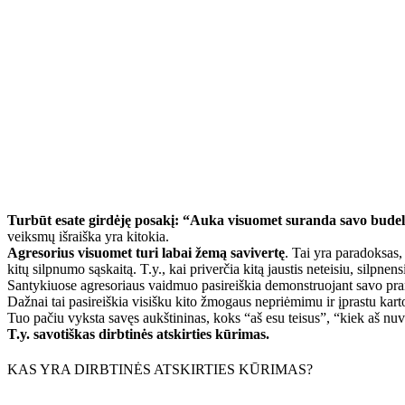
Turbūt esate girdėję posakį: “Auka visuomet suranda savo budelį
veiksmų išraiška yra kitokia.
Agresorius visuomet turi labai žemą savivertę
. Tai yra paradoksas,
kitų silpnumo sąskaitą. T.y., kai priverčia kitą jaustis neteisiu, silpne
Santykiuose agresoriaus vaidmuo pasireiškia demonstruojant savo pra
Dažnai tai pasireiškia visišku kito žmogaus nepriėmimu ir įprastu kart
Tuo pačiu vyksta savęs aukštininas, koks “aš esu teisus”, “kiek aš nuve
T.y. savotiškas dirbtinės atskirties kūrimas.
KAS YRA DIRBTINĖS ATSKIRTIES KŪRIMAS?