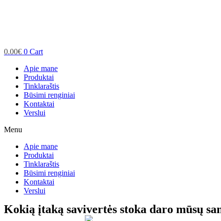
0.00
€
0
Cart
Apie mane
Produktai
Tinklaraštis
Būsimi renginiai
Kontaktai
Verslui
Menu
Apie mane
Produktai
Tinklaraštis
Būsimi renginiai
Kontaktai
Verslui
Kokią įtaką savivertės stoka daro mūsų s