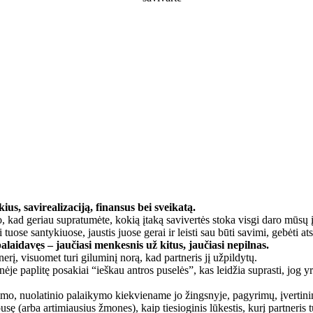
ius, savirealizaciją, finansus bei sveikatą.
mo, kad geriau supratumėte, kokią įtaką savivertės stoka visgi daro mūs
uose santykiuose, jaustis juose gerai ir leisti sau būti savimi, gebėti atsip
alaidavęs – jaučiasi menkesnis už kitus, jaučiasi nepilnas.
, visuomet turi giluminį norą, kad partneris jį užpildytų.
e paplitę posakiai “ieškau antros puselės”, kas leidžia suprasti, jog yra 
imo, nuolatinio palaikymo kiekviename jo žingsnyje, pagyrimų, įvertini
usę (arba artimiausius žmones), kaip tiesioginis lūkestis, kurį partneris tu