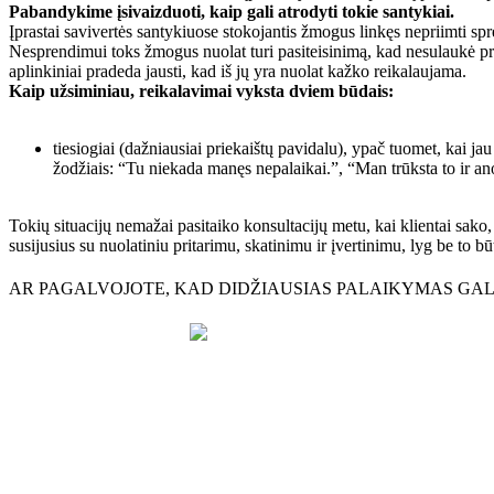
Pabandykime įsivaizduoti, kaip gali atrodyti tokie santykiai.
Įprastai savivertės santykiuose stokojantis žmogus linkęs nepriimti s
Nesprendimui toks žmogus nuolat turi pasiteisinimą, kad nesulaukė prit
aplinkiniai pradeda jausti, kad iš jų yra nuolat kažko reikalaujama.
Kaip užsiminiau, reikalavimai vyksta dviem būdais:
tiesiogiai (dažniausiai priekaištų pavidalu), ypač tuomet, kai ja
žodžiais: “Tu niekada manęs nepalaikai.”, “Man trūksta to ir a
Tokių situacijų nemažai pasitaiko konsultacijų metu, kai klientai sak
susijusius su nuolatiniu pritarimu, skatinimu ir įvertinimu, lyg be to b
AR PAGALVOJOTE, KAD DIDŽIAUSIAS PALAIKYMAS GALI 