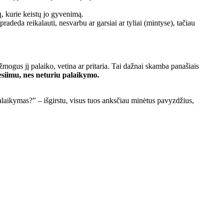
ių, kurie keistų jo gyvenimą.
deda reikalauti, nesvarbu ar garsiai ar tyliai (mintyse), tačiau
 žmogus jį palaiko, vetina ar pritaria. Tai dažnai skamba panašiais
esiimu, nes neturiu palaikymo.
alaikymas?” – išgirstu, visus tuos anksčiau minėtus pavyzdžius,