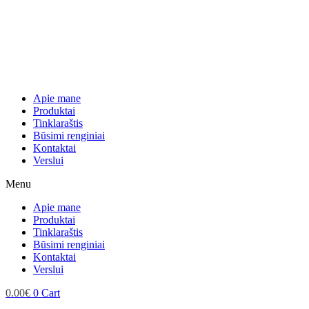
Apie mane
Produktai
Tinklaraštis
Būsimi renginiai
Kontaktai
Verslui
Menu
Apie mane
Produktai
Tinklaraštis
Būsimi renginiai
Kontaktai
Verslui
0.00
€
0
Cart