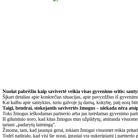
Nuolat pabrėžiu kaip savivertė veikia visas gyvenimo sritis: santyk
Šįkart detaliau apie konkrečias situacijas, apie pavyzdžius iš gyveni
Kai kalbu apie santykius, turiu galvoje jų darną, kokybę, patį norą būti t
Taigi, bendrai, stokojantis savivertės žmogus – niekada nėra atsip
Toks žmogus ieškodamas partnerio arba jau turėdamas gyvenimo partnerį
Iš giluminio noro, kad kitas žmogus mus užpildytų, atsiranda visuomenėj
tariant „padarytų laimingą”.
Žinoma, tam, kad jaustųsi gerai, tokiam žmogui visuomet reikia pritar
Todėl natūralu, kad visi šie norai, įprastai yra nukreipiami į partnerio p