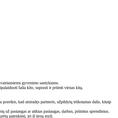
ų įvairiausiems gyvenimo santykiams.
alaiduoti šalia kito, suprasti ir priimti vienas kitą.
poreikis, kad atsiradęs partneris, užpildytų trūkstamas dalis, kitaip
mų už pastangas ar atiktas paslaugas, darbus, priimtus sprendimus.
rėtų patenkinti, jei iš tiesų myli.