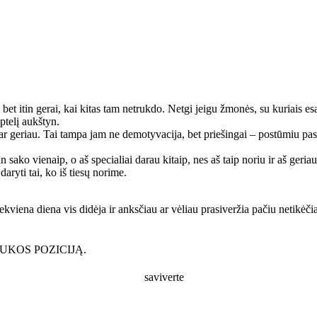
 bet itin gerai, kai kitas tam netrukdo. Netgi jeigu žmonės, su kuriais 
iptelį aukštyn.
dar geriau. Tai tampa jam ne demotyvacija, bet priešingai – postūmiu pasid
ako vienaip, o aš specialiai darau kitaip, nes aš taip noriu ir aš geria
aryti tai, ko iš tiesų norime.
ekviena diena vis didėja ir anksčiau ar vėliau prasiveržia pačiu netikėč
UKOS POZICIJĄ.