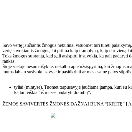
Savo vertę jaučiantis žmogus nebūtinai visuomet turi turėti palaikymą,
vertę suvokiantis žmogus, tai priima kaip tramplyną, kaip dar vieną la
Toks žmogus supranta, kad gali atsispirti ir suvokia, ką gali padaryti 
rankas.
Šioje vietoje nesumaišykite, nekalbu apie užsispyrimą, kai žmogus man s
mums labiau susivokti savyje ir pasitikrinti ar mes esame patys stiprūs d
tyliai (mintyse). Tuomet tarpusavyje jaučiama įtampa, kuri su ki
ką tai reiškia “iš musės padaryti dramblį”.
ŽEMOS SAVIVERTĖS ŽMONĖS DAŽNAI BŪNA “ĮKRITĘ” Į A