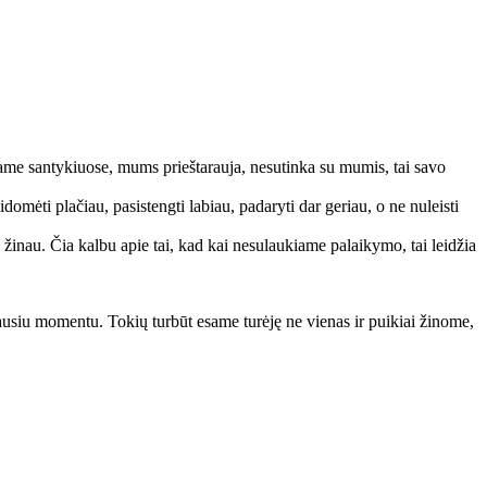
esame santykiuose, mums prieštarauja, nesutinka su mumis, tai savo
omėti plačiau, pasistengti labiau, padaryti dar geriau, o ne nuleisti
u žinau. Čia kalbu apie tai, kad kai nesulaukiame palaikymo, tai leidžia
iausiu momentu. Tokių turbūt esame turėję ne vienas ir puikiai žinome,