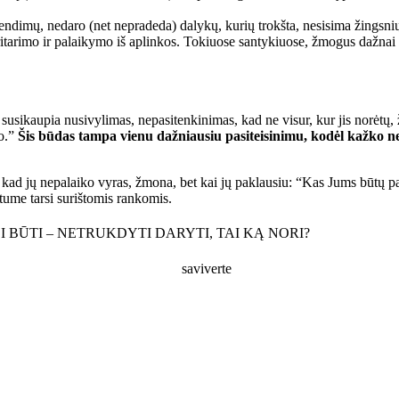
prendimų, nedaro (net nepradeda) dalykų, kurių trokšta, nesisima žingsn
arimo ir palaikymo iš aplinkos. Tokiuose santykiuose, žmogus dažnai pra
u susikaupia nusivylimas, nepasitenkinimas, kad ne visur, kur jis norėtų,
no.”
Šis būdas tampa vienu dažniausiu pasiteisinimu, kodėl kažko n
o, kad jų nepalaiko vyras, žmona, bet kai jų paklausiu: “Kas Jums būtų p
ūtume tarsi surištomis rankomis.
BŪTI – NETRUKDYTI DARYTI, TAI KĄ NORI?