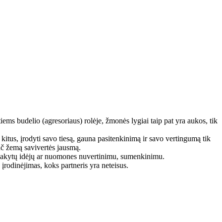
iems budelio (agresoriaus) rolėje, žmonės lygiai taip pat yra aukos, tik
itus, įrodyti savo tiesą, gauna pasitenkinimą ir savo vertingumą tik
ypač žemą savivertės jausmą.
išsakytų idėjų ar nuomones nuvertinimu, sumenkinimu.
įrodinėjimas, koks partneris yra neteisus.