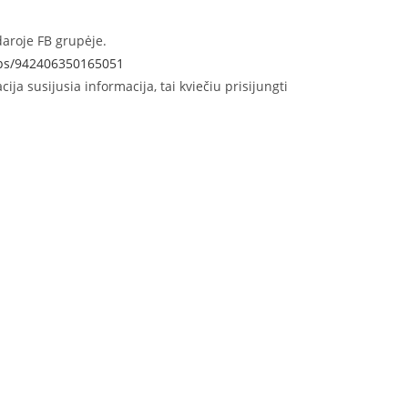
ždaroje FB grupėje.
ups/942406350165051
ija susijusia informacija, tai kviečiu prisijungti