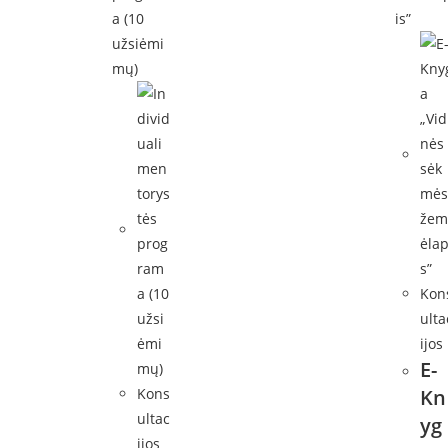
Kon
ulta
ijos
E-
Kons
Kn
ultac
yg
ijos