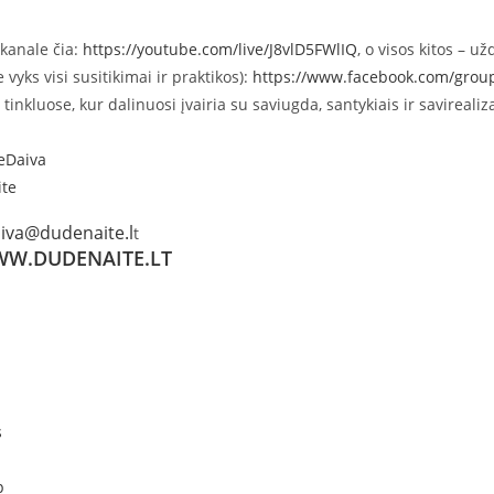
 kanale čia:
https://youtube.com/live/J8vlD5FWlIQ
, o visos kitos – u
vyks visi susitikimai ir praktikos):
https://www.facebook.com/gro
nkluose, kur dalinuosi įvairia su saviugda, santykiais ir savirealizac
eDaiva
ite
iva@dudenaite.l
t
WWW.DUDENAITE.LT