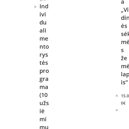
a
Ind
„Vi
ivi
di
du
ės
ali
sė
me
m
nto
s
rys
že
tės
m
pro
la
gra
is”
ma
(10
15.
užs
0
€
iė
mi
mų