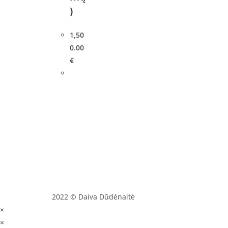
)
1,50
0.00
€
2022 © Daiva Dūdėnaitė
×
×