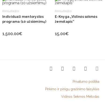
Konsultacijos
Konsultacijos
Individuali mentorystės
E-Knyga „Vidinės sėkmės
programa (10 užsiėmimų)
žemėlapis”
1,500.00
€
15.00
€
Privatumo politika
Pirkimo ir pinigų gražinimo taisyklės
Vidinės Sekmės Metodas