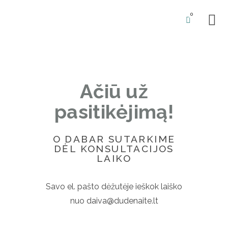
0
BŪSIM
Ačiū už
pasitikėjimą!
O DABAR SUTARKIME
DĖL KONSULTACIJOS
LAIKO
Savo el. pašto dėžutėje ieškok laiško
nuo daiva@dudenaite.lt