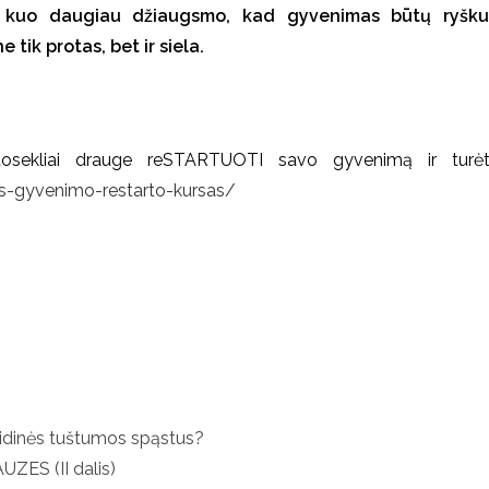
 kuo daugiau džiaugsmo, kad gyvenimas būtų ryškus
 tik protas, bet ir siela.
uosekliai drauge reSTARTUOTI savo gyvenimą ir turėti
as-gyvenimo-restarto-kursas/
 vidinės tuštumos spąstus?
ZES (II dalis)