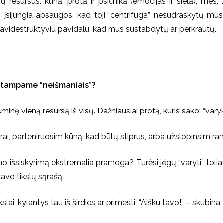
 resursus: kūną, protą ir psichiką (emocijas ir sielą), me
i įsijungia apsaugos, kad toji “centrifuga” nesudraskytų mūs
 savidestruktyviu pavidalu, kad mus sustabdytų ar perkrautų.
s tampame “neišmaniais”?
ę vieną resursą iš visų. Dažniausiai protą, kuris sako: “varyk, 
rai, parteniruosim kūną, kad būtų stiprus, arba užslopinsim ra
 išsiskyrimą ekstremalia pramoga? Turėsi jėgų “varyti” toliau. 
 savo tikslų sąrašą.
slai, kylantys tau iš širdies ar primesti, “Aišku tavo!” – skubina