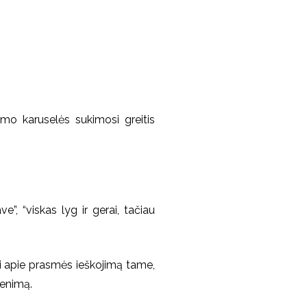
mo karuselės sukimosi greitis
”, “viskas lyg ir gerai, tačiau
ėti apie prasmės ieškojimą tame,
venimą.