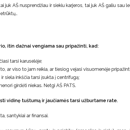
tai juk AŠ nusprendžiau ir siekiu karjeros, tai juk AŠ galiu sau le
etrūktų..
rio, itin dažnai vengiama sau pripažinti, kad:
iasi tarsi karuselėje;
to, ar viso to jam reikia, ar tiesiog vejasi visuomenėje pripaži
 ir siela inkščia tarsi įsukta į centrifugą;
 nenori girdėti niekas. Netgi AŠ PATS.
i vidinę tuštumą ir jaučiamės tarsi užburtame rate.
a, santykiai ar finansai.