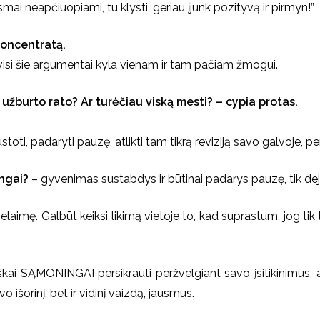
smai neapčiuopiami, tu klysti, geriau įjunk pozityvą ir pirmyn!”
oncentratą.
 visi šie argumentai kyla vienam ir tam pačiam žmogui.
io užburto rato?
Ar turėčiau viską mesti? – cypia protas.
ustoti, padaryti pauzę, atlikti tam tikrą reviziją savo galvoje, 
ngai?
– gyvenimas sustabdys ir būtinai padarys pauzę, tik deja
elaimę. Galbūt keiksi likimą vietoje to, kad suprastum, jog tik
iškai SĄMONINGAI persikrauti peržvelgiant savo įsitikinimus,
avo išorinį, bet ir vidinį vaizdą, jausmus.