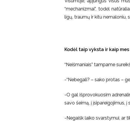
Visumoje, apjungus visus mūsų
“mechanizmai”, todėl natūralia
ligų, traumų ir kitu nemaloniu,
Kodėl taip vyksta ir kaip me
“Neišmaniais” tampame sureikšmin
-“Nebegali? – sako protas – ge
-O gal išprovokuosim adrenalino
savo šeimą, į įsipareigojimus, į
-Negaišk laiko svarstymui, ar tik