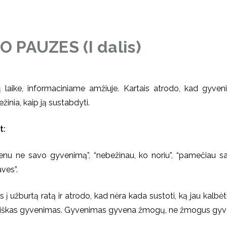
 PAUZES (I dalis)
laike, informaciniame amžiuje. Kartais atrodo, kad gyveni
žinia, kaip ją sustabdyti.
t:
venu ne savo gyvenimą”, “nebežinau, ko noriu”, “pamečiau save
aves”.
 į užburtą ratą ir atrodo, kad nėra kada sustoti, ką jau kalb
ertiškas gyvenimas. Gyvenimas gyvena žmogų, ne žmogus gy