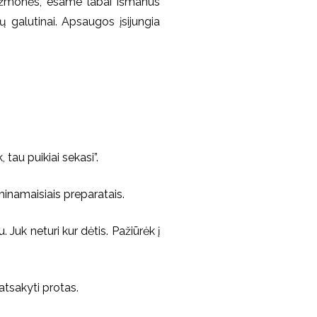
s, žmonės, esame labai išmanūs
ų galutinai. Apsaugos įsijungia
tau puikiai sekasi”.
minamaisiais preparatais.
Juk neturi kur dėtis. Pažiūrėk į
 atsakyti protas.