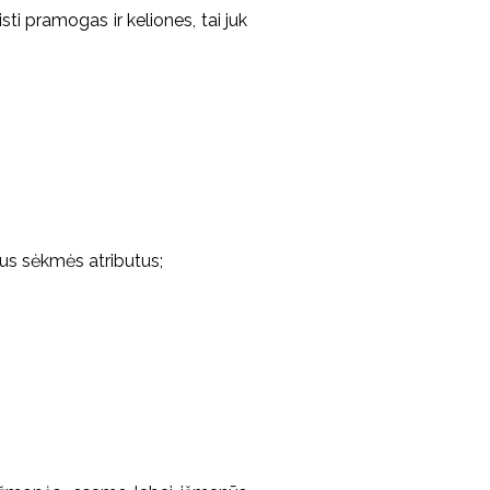
isti pramogas ir keliones, tai juk
ntus sėkmės atributus;