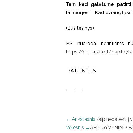
Tam kad galėtume patirti
laimingesni. Kad džiaugtųsi ne
(Bus tęsinys)
P.S. nuoroda, norintiems n
https://dudenaite.lt/papildyt
DALINTIS
← Ankstesnis
Kaip nepatekti į
Vėlesnis →
APIE GYVENIMO PAU