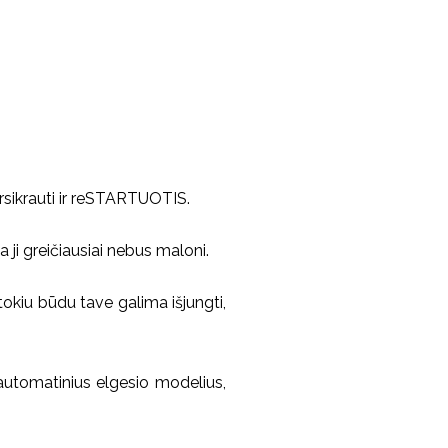
persikrauti ir reSTARTUOTIS.
 ji greičiausiai nebus maloni.
 tokiu būdu tave galima išjungti,
 automatinius elgesio modelius,