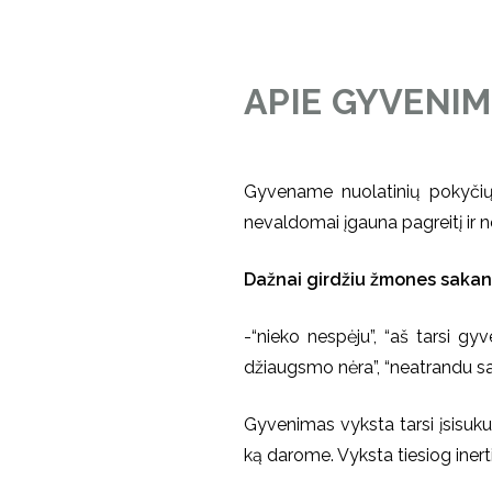
APIE GYVENIMO
Gyvename nuolatinių pokyčių 
nevaldomai įgauna pagreitį ir ne
Dažnai girdžiu žmones sakan
-“nieko nespėju”, “aš tarsi gy
džiaugsmo nėra”, “neatrandu s
Gyvenimas vyksta tarsi įsisukus
ką darome. Vyksta tiesiog in