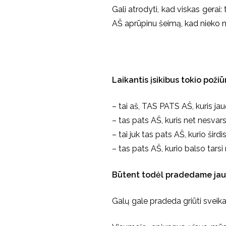
Gali atrodyti, kad viskas gerai: 
AŠ aprūpinu šeimą, kad nieko n
Laikantis įsikibus tokio požiū
– tai aš, TAS PATS AŠ, kuris jauč
– tas pats AŠ, kuris net nesvars
– tai juk tas pats AŠ, kurio širdis
– tas pats AŠ, kurio balso tarsi
Būtent todėl pradedame jaust
Galų gale pradeda griūti sveikat