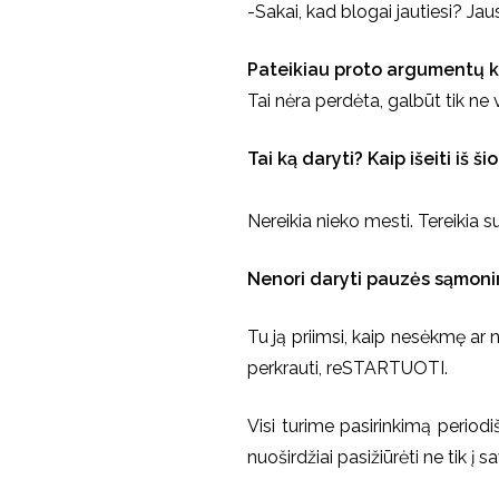
-Sakai, kad blogai jautiesi? Jau
Pateikiau proto argumentų k
Tai nėra perdėta, galbūt tik ne
Tai ką daryti? Kaip išeiti iš š
Nereikia nieko mesti. Tereikia s
Nenori daryti pauzės sąmoni
Tu ją priimsi, kaip nesėkmę ar n
perkrauti, reSTARTUOTI.
Visi turime pasirinkimą period
nuoširdžiai pasižiūrėti ne tik į s