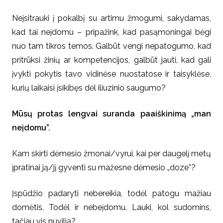
Neįsitrauki į pokalbį su artimu žmogumi, sakydamas,
kad tai neįdomu – pripažink, kad pasąmoningai bėgi
nuo tam tikros temos. Galbūt vengi nepatogumo, kad
pritrūksi žinių ar kompetencijos, galbūt jauti, kad gali
įvykti pokytis tavo vidinėse nuostatose ir taisyklėse,
kurių laikaisi įsikibęs dėl iliuzinio saugumo?
Mūsų protas lengvai suranda paaiškinimą „man
neįdomu”.
Kam skirti dėmesio žmonai/vyrui, kai per daugelį metų
įpratinai ją/jį gyventi su mažesne dėmesio „doze”?
Įspūdžio padaryti nebereikia, todėl patogu mažiau
domėtis. Todėl ir nebeįdomu. Lauki, kol sudomins,
tačiau vis nuvilia?