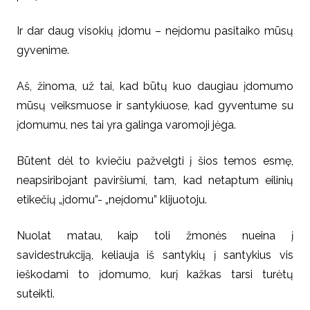
Ir dar daug visokių įdomu – neįdomu pasitaiko mūsų
gyvenime.
Aš, žinoma, už tai, kad būtų kuo daugiau įdomumo
mūsų veiksmuose ir santykiuose, kad gyventume su
įdomumu, nes tai yra galinga varomoji jėga.
Būtent dėl to kviečiu pažvelgti į šios temos esmę,
neapsiribojant paviršiumi, tam, kad netaptum eilinių
etikečių „įdomu”- „neįdomu” klijuotoju.
Nuolat matau, kaip toli žmonės nueina į
savidestrukciją, keliauja iš santykių į santykius vis
ieškodami to įdomumo, kurį kažkas tarsi turėtų
suteikti.