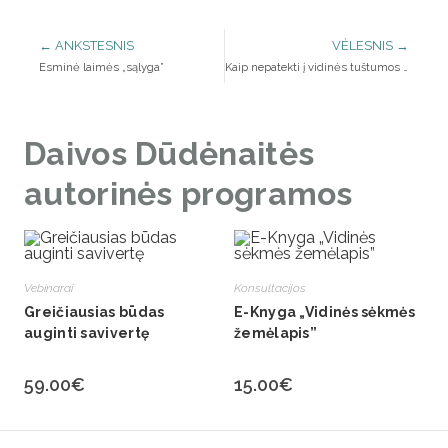
← ANKSTESNIS
VĖLESNIS →
Esminė laimės „sąlyga”
Kaip nepatekti į vidinės tuštumos spąstus?
Daivos Dūdėnaitės
autorinės programos
Vebinarai
Konsultacijos
Greičiausias būdas
E-Knyga „Vidinės sėkmės
auginti savivertę
žemėlapis”
59.00
€
15.00
€