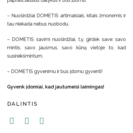
paprasčiausius dalykus ir bus įdomu.
– Nuoširdžiai DOMĖTIS artimaisiais, kitais žmonėmis ir
tau niekada nebus nuobodu.
– DOMĖTIS savimi nuoširdžiai, t.y. girdėk save: savo
mintis, savo jausmus, savo kūną vietoje to, kad
susireikšmintum.
– DOMĖTIS gyvenimu ir bus įdomu gyventi!
Gyvenk įdomiai, kad jautumeisi laimingas!
DALINTIS