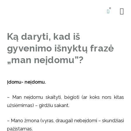
0
BŪSIM
Ką daryti, kad iš
gyvenimo išnyktų frazė
„man neįdomu”?
Įdomu- neįdomu.
– Man neįdomu skaityti, bėgioti (ar koks nors kitas
užsiėmimas) – girdžiu sakant.
– Mano žmona (vyras, draugai) nebeįdomi – skundžiasi
pažįstamas.