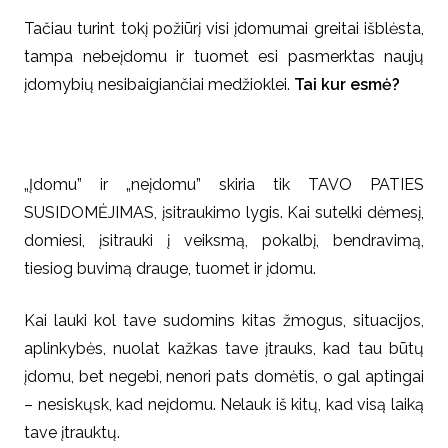
Tačiau turint tokį požiūrį visi įdomumai greitai išblėsta,
tampa nebeįdomu ir tuomet esi pasmerktas naujų
įdomybių nesibaigiančiai medžioklei.
Tai kur esmė?
„Įdomu” ir „neįdomu” skiria tik TAVO PATIES
SUSIDOMĖJIMAS, įsitraukimo lygis. Kai sutelki dėmesį,
domiesi, įsitrauki į veiksmą, pokalbį, bendravimą,
tiesiog buvimą drauge, tuomet ir įdomu.
Kai lauki kol tave sudomins kitas žmogus, situacijos,
aplinkybės, nuolat kažkas tave įtrauks, kad tau būtų
įdomu, bet negebi, nenori pats domėtis, o gal aptingai
– nesiskųsk, kad neįdomu. Nelauk iš kitų, kad visą laiką
tave įtrauktų.