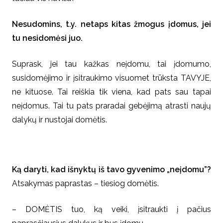
Nesudomins, t.y. netaps kitas žmogus įdomus, jei
tu nesidomėsi juo.
Suprask, jei tau kažkas neįdomu, tai įdomumo,
susidomėjimo ir įsitraukimo visuomet trūksta TAVYJE,
ne kituose. Tai reiškia tik viena, kad pats sau tapai
neįdomus. Tai tu pats praradai gebėjimą atrasti naujų
dalykų ir nustojai domėtis.
Ką daryti, kad išnyktų iš tavo gyvenimo „neįdomu”?
Atsakymas paprastas – tiesiog domėtis.
– DOMĖTIS tuo, ką veiki, įsitraukti į pačius