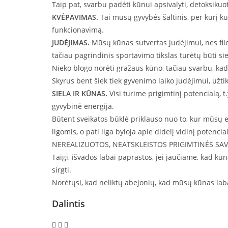
Taip pat, svarbu padėti kūnui apsivalyti, detoksikuo
KVĖPAVIMAS.
Tai mūsų gyvybės šaltinis, per kurį k
funkcionavimą.
JUDĖJIMAS.
Mūsų kūnas sutvertas judėjimui, nes filo
tačiau pagrindinis sportavimo tikslas turėtų būti sie
Nieko blogo norėti gražaus kūno, tačiau svarbu, kad 
Skyrus bent šiek tiek gyvenimo laiko judėjimui, užt
SIELA IR KŪNAS.
Visi turime prigimtinį potencialą, 
gyvybinė energija.
Būtent sveikatos būklė priklauso nuo to, kur mūsų ener
ligomis, o pati liga byloja apie didelį vidinį potenc
NEREALIZUOTOS, NEATSKLEISTOS PRIGIMTINĖS SAVY
Taigi, išvados labai paprastos, jei jaučiame, kad kū
sirgti.
Norėtųsi, kad neliktų abejonių, kad mūsų kūnas labai
Dalintis