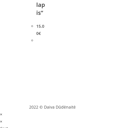
lap
is”
15.0
0
€
2022 © Daiva Dūdėnaitė
×
×