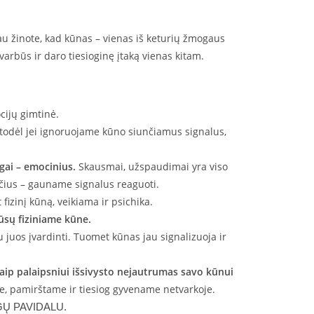
au žinote, kad kūnas – vienas iš keturių žmogaus
 svarbūs ir daro tiesioginę įtaką vienas kitam.
ocijų gimtinė.
, todėl jei ignoruojame kūno siunčiamus signalus,
ngai – emocinius.
Skausmai, užspaudimai yra viso
jūčius – gauname signalus reaguoti.
 fizinį kūną, veikiama ir psichika.
ūsų fiziniame kūne.
 juos įvardinti. Tuomet kūnas jau signalizuoja ir
aip palaipsniui išsivysto nejautrumas savo kūnui
ame, pamirštame ir tiesiog gyvename netvarkoje.
Ų PAVIDALU.