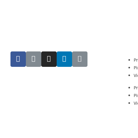
Pr
Pi
V
Pr
Pi
V