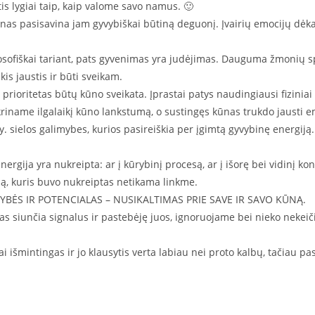
tis lygiai taip, kaip valome savo namus. 🙂
ūnas pasisavina jam gyvybiškai būtiną deguonį. Įvairių emocijų dėka
sofiškai tariant, pats gyvenimas yra judėjimas. Dauguma žmonių spor
kis jaustis ir būti sveikam.
prioritetas būtų kūno sveikata. Įprastai patys naudingiausi fizinia
ikriname ilgalaikį kūno lankstumą, o sustingęs kūnas trukdo jausti
t.y. sielos galimybes, kurios pasireiškia per įgimtą gyvybinę energi
gija yra nukreipta: ar į kūrybinį procesą, ar į išorę bei vidinį konfl
ialą, kuris buvo nukreiptas netikama linkme.
BĖS IR POTENCIALAS – NUSIKALTIMAS PRIE SAVE IR SAVO KŪNĄ.
nas siunčia signalus ir pastebėję juos, ignoruojame bei nieko nekeiči
 išmintingas ir jo klausytis verta labiau nei proto kalbų, tačiau pa