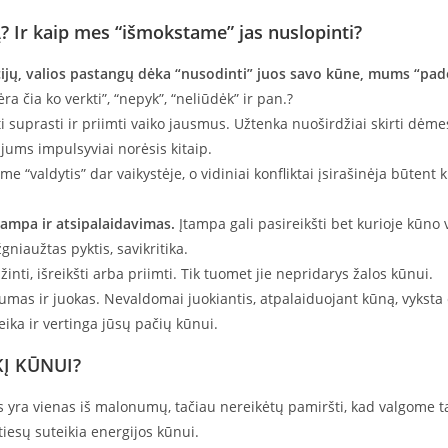
Ir kaip mes “išmokstame” jas nuslopinti?
ijų, valios pastangų dėka “nusodinti” juos savo kūne, mums “pad
ra čia ko verkti”, “nepyk”, “neliūdėk” ir pan.?
suprasti ir priimti vaiko jausmus. Užtenka nuoširdžiai skirti dėmesio
i jums impulsyviai norėsis kitaip.
me “valdytis” dar vaikystėje, o vidiniai konfliktai įsirašinėja būte
ampa ir atsipalaidavimas.
Įtampa gali pasireikšti bet kurioje kūno v
gniaužtas pyktis, savikritika.
nti, išreikšti arba priimti. Tik tuomet jie nepridarys žalos kūnui.
mas ir juokas. Nevaldomai juokiantis, atpalaiduojant kūną, vyksta 
veika ir vertinga jūsų pačių kūnui.
KĮ KŪNUI?
s yra vienas iš malonumų, tačiau nereikėtų pamiršti, kad valgome t
iesų suteikia energijos kūnui.