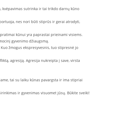
, kvėpavimas sutrinka ir tai trikdo darnų kūno
tuoja, nes nori būti stiprūs ir gerai atrodyti,
i pratimai kūnui yra paprastai prieinami visiems.
 emocinį gyvenimo džiaugsmą.
ją. Kuo žmogus ekspresyvesnis, tuo stipresnė jo
iktą, agresiją. Agresija nukreipta į save, virsta
ame, tai su laiku kūnas pavargsta ir ima stipriai
sirinkimas ir gyvenimas visuomet jūsų. Būkite sveiki!