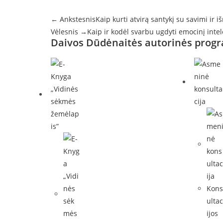
← Ankstesnis
Kaip kurti atvirą santykį su savimi ir i
Vėlesnis →
Kaip ir kodėl svarbu ugdyti emocinį intel
Daivos Dūdėnaitės autorinės prog
Kon
ulta
ijos