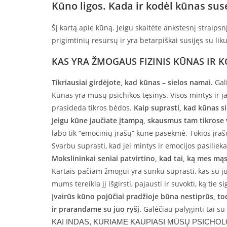
Kūno ligos. Kada ir kodėl kūnas sus
Šį kartą apie kūną. Jeigu skaitėte ankstesnį straipsn
prigimtinių resursų ir yra betarpiškai susijęs su liku
KAS YRA ŽMOGAUS FIZINIS KŪNAS IR 
Tikriausiai girdėjote, kad kūnas – sielos namai.
Gal
Kūnas yra mūsų psichikos tęsinys. Visos mintys ir j
prasideda tikros bėdos.
Kaip suprasti, kad kūnas s
Jeigu kūne jaučiate įtampą, skausmus tam tikrose vi
labo tik “emocinių įrašų” kūne pasekmė. Tokios įra
Svarbu suprasti, kad jei mintys ir emocijos pasilieka 
Mokslininkai seniai patvirtino, kad tai, ką mes m
Kartais pačiam žmogui yra sunku suprasti, kas su ju
mums tereikia jį išgirsti, pajausti ir suvokti, ką tie si
Įvairūs kūno pojūčiai pradžioje būna nestiprūs, to
ir prarandame su juo ryšį.
Galėčiau palyginti tai su
KAI INDAS, KURIAME KAUPIASI MŪSŲ PSICHO