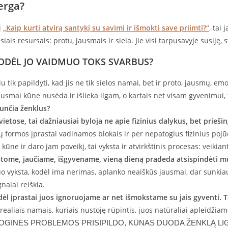
erga?
į
„Kaip kurti atvirą santykį su savimi ir išmokti save priimti?“
,
tai j
siais resursais: protu, jausmais ir siela. Jie visi tarpusavyje susiję,
KODĖL JO VAIDMUO TOKS SVARBUS?
iu tik papildyti, kad jis ne tik sielos namai, bet ir proto, jausmų, em
ausmai kūne nusėda ir išlieka ilgam, o kartais net visam gyvenimui
iunčia ženklus?
etose, tai dažniausiai byloja ne apie fizinius dalykus, bet prieši
šų formos įprastai vadinamos blokais ir per nepatogius fizinius po
kūne ir daro jam poveikį, tai vyksta ir atvirkštinis procesas: veikiant
ąstome, jaučiame, išgyvename, vieną dieną pradeda atsispindėti m
o vyksta, kodėl ima nerimas, aplanko neaiškūs jausmai, dar sunkiau
gnalai reiškia.
dėl įprastai juos ignoruojame ar net išmokstame su jais gyventi.
T
 realiais namais, kuriais nustoję rūpintis, juos natūraliai apleidži
LOGINĖS PROBLEMOS PRISIPILDO, KŪNAS DUODA ŽENKLĄ LIG