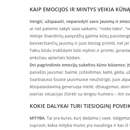
KAIP EMOCIJOS IR MINTYS VEIKIA KŪNĄ? 
Vengti, užspausti, neparodyti savo jausmų ir emoc
ar net patiems sakyti savo vaikams: “nieko tokio”, “nė
Vietoje išvardintų pavyzdžių galima būtų pasistengti 
besiveržiančių jausmų ir juos tiesiog priimti, net je
Tokiu būdu trokšdami būti mylimi ir priimti, įpranta
anksčiau aptartais būdais.
Dvi pagrindinės emocijų sukeltos kūno būsenos: įt
panašūs jausmai: baimė, įsižeidimas, kaltė, gėda, už
Svarbiausia šiuose jausmuose neužstrigti, juos atpaži
Atsipalaidavimą generuoja meilė, džiaugsmas, atviru
įvairias situacijas žiūrėti su lengvu humoru – itin s
KOKIE DALYKAI TURI TIESIOGINĮ POVEI
MITYBA.
Tai yra kuras, kurį dedama į save. Valgyma
suprasti, kokia mityba mums yra naudinga ir kas iš t