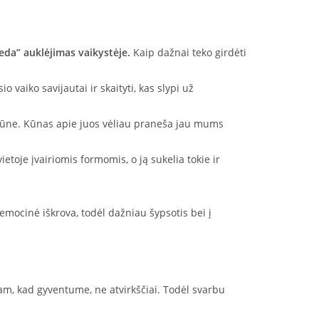
eda” auklėjimas vaikystėje.
Kaip dažnai teko girdėti
 vaiko savijautai ir skaityti, kas slypi už
nt kūne. Kūnas apie juos vėliau praneša jau mums
ietoje įvairiomis formomis, o ją sukelia tokie ir
emocinė iškrova, todėl dažniau šypsotis bei į
am, kad gyventume, ne atvirkščiai. Todėl svarbu