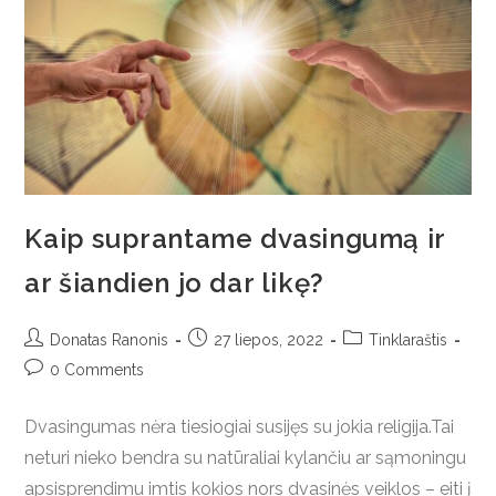
Kaip suprantame dvasingumą ir
ar šiandien jo dar likę?
Donatas Ranonis
27 liepos, 2022
Tinklaraštis
0 Comments
Dvasingumas nėra tiesiogiai susijęs su jokia religija.Tai
neturi nieko bendra su natūraliai kylančiu ar sąmoningu
apsisprendimu imtis kokios nors dvasinės veiklos – eiti į