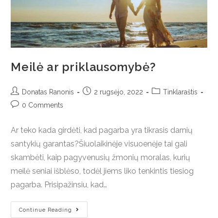
Meilė ar priklausomybė?
Donatas Ranonis
2 rugsėjo, 2022
Tinklaraštis
0 Comments
Ar teko kada girdėti, kad pagarba yra tikrasis darnių
santykių garantas?Šiuolaikinėje visuoenėje tai gali
skambėti, kaip pagyvenusių žmonių moralas, kurių
meilė seniai išblėso, todėl jiems liko tenkintis tiesiog
pagarba. Prisipažinsiu, kad…
Continue Reading