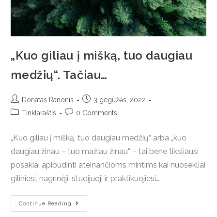
„Kuo giliau į mišką, tuo daugiau
medžių“. Tačiau…
Donatas Ranonis
3 gegužės, 2022
Tinklaraštis
0 Comments
„Kuo giliau į mišką, tuo daugiau medžių“ arba „kuo
daugiau žinau – tuo mažiau žinau“ – tai bene tiksliausi
posakiai apibūdinti ateinančioms mintims kai nuosekliai
giliniesi, nagrinėji, studijuoji ir praktikuojiesi…
Continue Reading