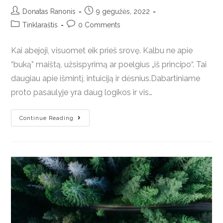
Donatas Ranonis
9 gegužės, 2022
Tinklaraštis
0 Comments
Kai abejoji, visuomet eik prieš srovę. Kalbu ne apie
“buką” maištą, užsispyrimą ar poelgius „iš principo“. Tai
daugiau apie išmintį, intuiciją ir dėsnius.Dabartiniame
proto pasaulyje yra daug logikos ir vis…
Continue Reading