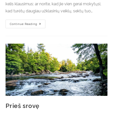
kelis klausimus: ar norite, kad jie vien gerai mokytųsi,
kad turėtų daugiau užklasinių veiklų, sektų tuo…
Continue Reading
Prieš srovę